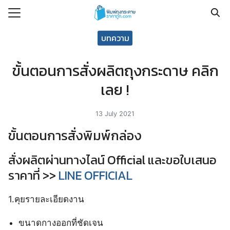
Skip
to
Search
content
บทความ
for:
ขั้นตอนการสั่งผลิตถุงกระดาษ คลิก
ร
เลย !
าคา
น
13 July 2021
ขั้นตอนการสั่งพิมพ์กล่อง
ที่พบบ่อย
สั่งผลิตผ่านทางไลน์ Official และขอใบเสนอ
าม
ราคาที่ >>
LINE OFFICIAL
อเรา
1.คุยรายละเอียดงาน
ขนาดกางออกที่ชัดเจน