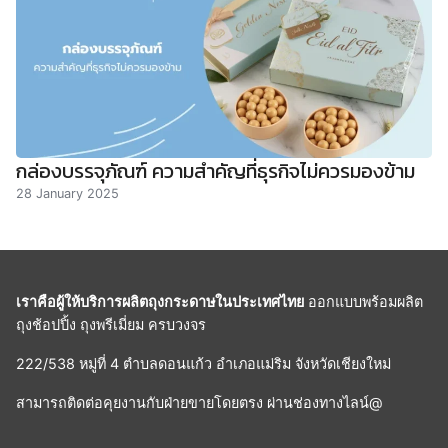
กล่องบรรจุภัณฑ์ ความสำคัญที่ธุรกิจไม่ควรมองข้าม
28 January 2025
เราคือผู้ให้บริการผลิตถุงกระดาษในประเทศไทย
ออกแบบพร้อมผลิต
ถุงช้อปปิ้ง ถุงพรีเมี่ยม ครบวงจร
222/538 หมู่ที่ 4 ตำบลดอนแก้ว อำเภอแม่ริม จังหวัดเชียงใหม่
สามารถติดต่อคุยงานกับฝ่ายขายโดยตรง ผ่านช่องทางไลน์@