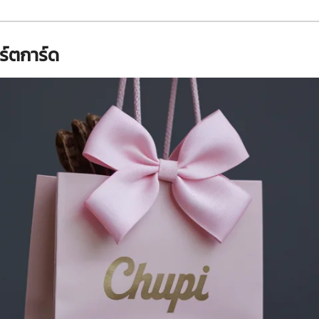
ร์ตการ์ด