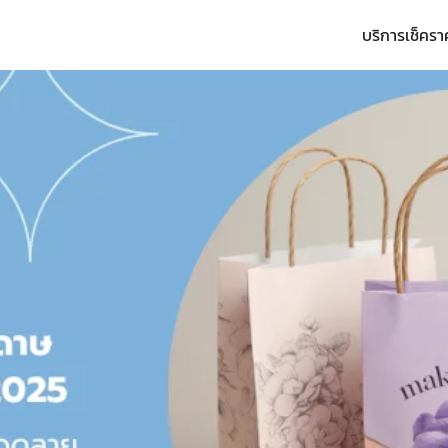
บริการ
เช็ครา
arch
r: