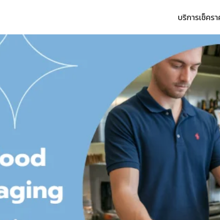
บริการ
เช็ครา
arch
r: