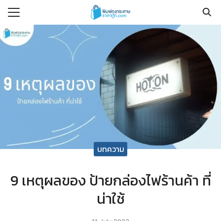
Skip
to
Search
content
for:
ร
าคา
น
ที่พบบ่อย
บทความ
าม
อเรา
9 เหตุผลของ ป้ายกล่องไฟร้านค้า ที่
น่าใช้