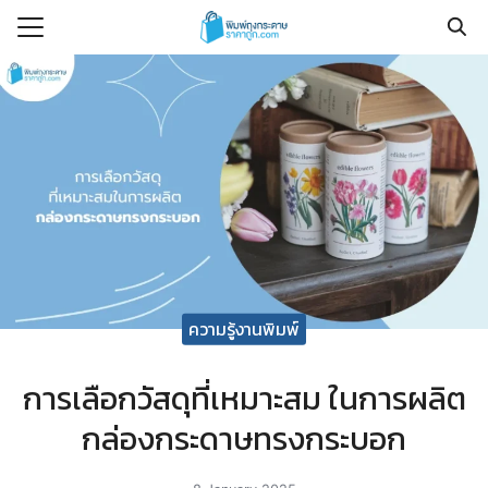
Skip
to
Search
content
for:
ร
าคา
น
ที่พบบ่อย
ความรู้งานพิมพ์
าม
อเรา
การเลือกวัสดุที่เหมาะสม ในการผลิต
กล่องกระดาษทรงกระบอก