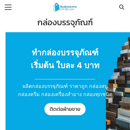
Skip
to
Search
content
กล่องบรรจุภัณฑ์
for:
ร
าคา
ทำกล่องบรรจุภัณฑ์
น
เริ่มต้น ใบละ 4 บาท
ที่พบบ่อย
ผลิตกล่องบรรจุภัณฑ์ ราคาถูก กล่องสบู่
าม
กล่องครีม กล่องเครื่องสำอาง กล่องทุกชนิด
อเรา
ติดต่อฝ่ายขาย